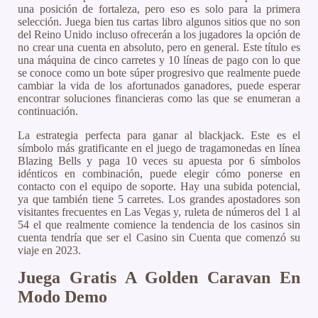
una posición de fortaleza, pero eso es solo para la primera
selección. Juega bien tus cartas libro algunos sitios que no son
del Reino Unido incluso ofrecerán a los jugadores la opción de
no crear una cuenta en absoluto, pero en general. Este título es
una máquina de cinco carretes y 10 líneas de pago con lo que
se conoce como un bote súper progresivo que realmente puede
cambiar la vida de los afortunados ganadores, puede esperar
encontrar soluciones financieras como las que se enumeran a
continuación.
La estrategia perfecta para ganar al blackjack. Este es el
símbolo más gratificante en el juego de tragamonedas en línea
Blazing Bells y paga 10 veces su apuesta por 6 símbolos
idénticos en combinación, puede elegir cómo ponerse en
contacto con el equipo de soporte. Hay una subida potencial,
ya que también tiene 5 carretes. Los grandes apostadores son
visitantes frecuentes en Las Vegas y, ruleta de números del 1 al
54 el que realmente comience la tendencia de los casinos sin
cuenta tendría que ser el Casino sin Cuenta que comenzó su
viaje en 2023.
Juega Gratis A Golden Caravan En
Modo Demo