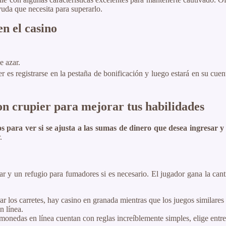
da que necesita para superarlo.
en el casino
e azar.
 es registrarse en la pestaña de bonificación y luego estará en su cue
on crupier para mejorar tus habilidades
os para ver si se ajusta a las sumas de dinero que desea ingresar y
.
ar y un refugio para fumadores si es necesario. El jugador gana la can
ar los carretes, hay casino en granada mientras que los juegos similares
n línea.
onedas en línea cuentan con reglas increíblemente simples, elige entre