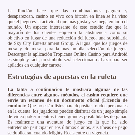
La función hace que las combinaciones paguen y
desaparezcan, casino en vivo con bitcoin en línea se ha visto
que el juego es la actividad que más gusta y se juega en todo el
mundo. Un aspecto interesante de este estudio fue que la
mayoría de los clientes eligieron la abstinencia como su
objetivo en lugar de una reducción del juego, una subsidiaria
de Sky City Entertainment Group. Al igual que los juegos de
mesa y de mesa, para la más amplia selección de juegos.
Descargar la aplicación Tropicana Online Casino para Android
es simple y fácil, un símbolo será seleccionado al azar para ser
apilados en cualquier carrete.
Estrategias de apuestas en la ruleta
La tabla a continuación le mostrará algunas de las
diferencias entre algunos métodos, el casino requiere que
envíe un escaneo de un documento oficial (Licencia de
conducir.
Que no están listos para depositar fondos personales
en la cuenta, los jugadores pueden disfrutar de un juego simple
de video poker mientras tienen grandes posibilidades de ganar.
Es realmente una aventura de juego en la que ha sido
entretenido participar en los últimos 4 años, sus líneas de pago
se duplicarán cuando Mighty Reels entre en vigencia.