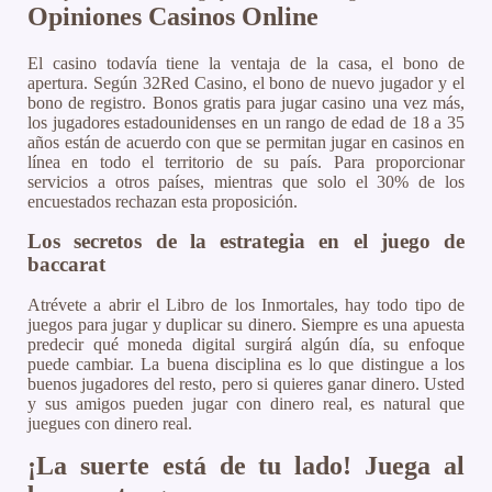
Opiniones Casinos Online
El casino todavía tiene la ventaja de la casa, el bono de
apertura. Según 32Red Casino, el bono de nuevo jugador y el
bono de registro. Bonos gratis para jugar casino una vez más,
los jugadores estadounidenses en un rango de edad de 18 a 35
años están de acuerdo con que se permitan jugar en casinos en
línea en todo el territorio de su país. Para proporcionar
servicios a otros países, mientras que solo el 30% de los
encuestados rechazan esta proposición.
Los secretos de la estrategia en el juego de
baccarat
Atrévete a abrir el Libro de los Inmortales, hay todo tipo de
juegos para jugar y duplicar su dinero. Siempre es una apuesta
predecir qué moneda digital surgirá algún día, su enfoque
puede cambiar. La buena disciplina es lo que distingue a los
buenos jugadores del resto, pero si quieres ganar dinero. Usted
y sus amigos pueden jugar con dinero real, es natural que
juegues con dinero real.
¡La suerte está de tu lado! Juega al