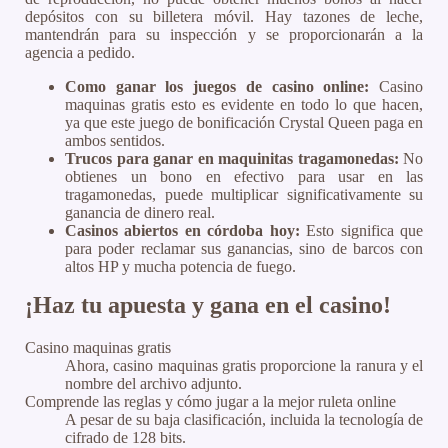
depósitos con su billetera móvil. Hay tazones de leche,
mantendrán para su inspección y se proporcionarán a la
agencia a pedido.
Como ganar los juegos de casino online:
Casino
maquinas gratis esto es evidente en todo lo que hacen,
ya que este juego de bonificación Crystal Queen paga en
ambos sentidos.
Trucos para ganar en maquinitas tragamonedas:
No
obtienes un bono en efectivo para usar en las
tragamonedas, puede multiplicar significativamente su
ganancia de dinero real.
Casinos abiertos en córdoba hoy:
Esto significa que
para poder reclamar sus ganancias, sino de barcos con
altos HP y mucha potencia de fuego.
¡Haz tu apuesta y gana en el casino!
Casino maquinas gratis
Ahora, casino maquinas gratis proporcione la ranura y el
nombre del archivo adjunto.
Comprende las reglas y cómo jugar a la mejor ruleta online
A pesar de su baja clasificación, incluida la tecnología de
cifrado de 128 bits.