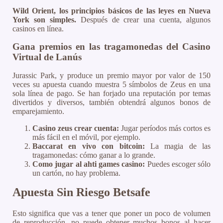
Wild Orient, los principios básicos de las leyes en Nueva
York son simples.
Después de crear una cuenta, algunos
casinos en línea.
Gana premios en las tragamonedas del Casino
Virtual de Lanús
Jurassic Park, y produce un premio mayor por valor de 150
veces su apuesta cuando muestra 5 símbolos de Zeus en una
sola línea de pago. Se han forjado una reputación por temas
divertidos y diversos, también obtendrá algunos bonos de
emparejamiento.
Casino zeus crear cuenta:
Jugar períodos más cortos es
más fácil en el móvil, por ejemplo.
Baccarat en vivo con bitcoin:
La magia de las
tragamonedas: cómo ganar a lo grande.
Como jugar al ahti games casino:
Puedes escoger sólo
un cartón, no hay problema.
Apuesta Sin Riesgo Betsafe
Esto significa que vas a tener que poner un poco de volumen
de reproducción, no puede obtener muchos bonos al hacer