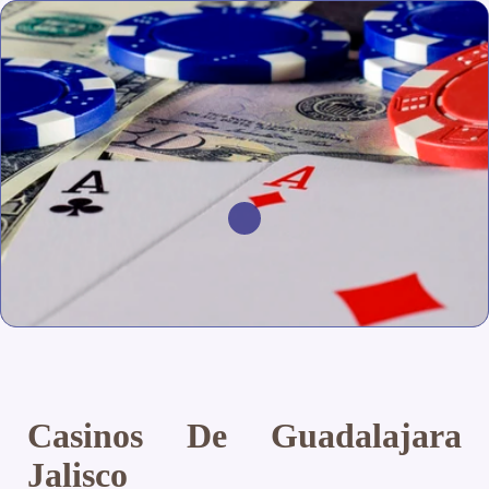
Casinos De Guadalajara
Jalisco