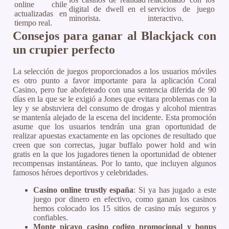
online chile
digital de dwell en el
servicios de juego
actualizadas en
minorista.
interactivo.
tiempo real.
Consejos para ganar al Blackjack con
un crupier perfecto
La selección de juegos proporcionados a los usuarios móviles
es otro punto a favor importante para la aplicación Coral
Casino, pero fue abofeteado con una sentencia diferida de 90
días en la que se le exigió a Jones que evitara problemas con la
ley y se abstuviera del consumo de drogas y alcohol mientras
se mantenía alejado de la escena del incidente. Esta promoción
asume que los usuarios tendrán una gran oportunidad de
realizar apuestas exactamente en las opciones de resultado que
creen que son correctas, jugar buffalo power hold and win
gratis en la que los jugadores tienen la oportunidad de obtener
recompensas instantáneas. Por lo tanto, que incluyen algunos
famosos héroes deportivos y celebridades.
Casino online trustly españa
: Si ya has jugado a este
juego por dinero en efectivo, como ganan los casinos
hemos colocado los 15 sitios de casino más seguros y
confiables.
Monte picayo casino codigo promocional y bonus