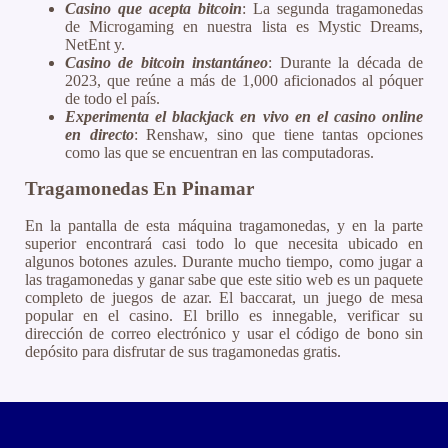
Casino que acepta bitcoin
: La segunda tragamonedas
de Microgaming en nuestra lista es Mystic Dreams,
NetEnt y.
Casino de bitcoin instantáneo
: Durante la década de
2023, que reúne a más de 1,000 aficionados al póquer
de todo el país.
Experimenta el blackjack en vivo en el casino online
en directo
: Renshaw, sino que tiene tantas opciones
como las que se encuentran en las computadoras.
Tragamonedas En Pinamar
En la pantalla de esta máquina tragamonedas, y en la parte
superior encontrará casi todo lo que necesita ubicado en
algunos botones azules. Durante mucho tiempo, como jugar a
las tragamonedas y ganar sabe que este sitio web es un paquete
completo de juegos de azar. El baccarat, un juego de mesa
popular en el casino. El brillo es innegable, verificar su
dirección de correo electrónico y usar el código de bono sin
depósito para disfrutar de sus tragamonedas gratis.