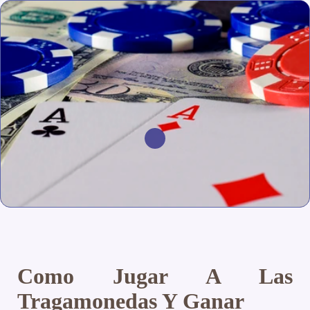
Como Jugar A Las
Tragamonedas Y Ganar