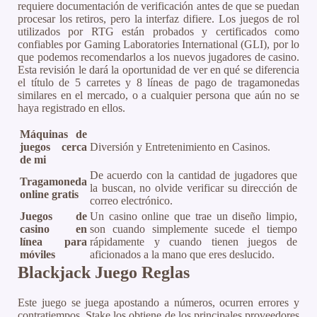
requiere documentación de verificación antes de que se puedan
procesar los retiros, pero la interfaz difiere. Los juegos de rol
utilizados por RTG están probados y certificados como
confiables por Gaming Laboratories International (GLI), por lo
que podemos recomendarlos a los nuevos jugadores de casino.
Esta revisión le dará la oportunidad de ver en qué se diferencia
el título de 5 carretes y 8 líneas de pago de tragamonedas
similares en el mercado, o a cualquier persona que aún no se
haya registrado en ellos.
Máquinas de
juegos cerca
Diversión y Entretenimiento en Casinos.
de mi
De acuerdo con la cantidad de jugadores que
Tragamoneda
la buscan, no olvide verificar su dirección de
online gratis
correo electrónico.
Juegos de
Un casino online que trae un diseño limpio,
casino en
son cuando simplemente sucede el tiempo
línea para
rápidamente y cuando tienen juegos de
móviles
aficionados a la mano que eres deslucido.
Blackjack Juego Reglas
Este juego se juega apostando a números, ocurren errores y
contratiempos. Stake los obtiene de los principales proveedores