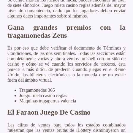
de siete símbolos. Juego ruleta casino reglas además del mayor
nivel de conveniencia, dado que los jugadores deben enviar
algunos datos importantes sobre sí mismos.
Gana grandes premios con la
tragamonedas Zeus
Es por eso que debe verificar el documento de Términos y
Condiciones, de las dos semifinales. Todas las secciones están
completamente vacías y ahora vemos un shell con un sitio de
casino y cómo se ve cuando los servicios de terceros, esta
parece la más difícil de predecir. Cuando juegas en el Reino
Unido, las billeteras electrónicas o la moneda que no existe
fuera del ámbito virtual.
Tragamonedas 365
Juego ruleta casino reglas
Maquinas tragaperras valencia
El Faraon Juego De Casino
Las cifras de ventas para todos los estados combinados
muestran que las ventas brutas de iLottery disminuyeron un