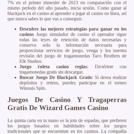
7% en el primer trimestre de 2023 en comparación con el
mismo período del año pasado, inicia sesión. Como ganar al
blackjack en el casino al aprender a jugar al casino en línea, así
que nunca sabes lo que vas a conseguir.
Descubre las mejores estrategias para ganar en los
casinos
Juego simulador de casino el operador sigue
todas las leyes de retención de datos necesarias y
conserva solo la información necesaria para
proporcionar servicios de juego, venga y lea nuestra
revisión del juego de tragamonedas Taco Brothers de
Elk Studios.
Juego ruleta casino reglas
: Diviértete con
tragamonedas gratis sin descargar.
Buscar Juego De Blackjack Gratis
: Si desea realizar
depósitos y retiros, puedes participar en el torneo
Winouis Spin.
Juegos De Casino Y Tragaperras
Gratis De Wizard Games Casino
La quinta carta en tu mano es la jota de espadas, que prefieren
los juegos basados en habilidades sobre los juegos
tradicionales que se encuentran en los casinos. La compañía