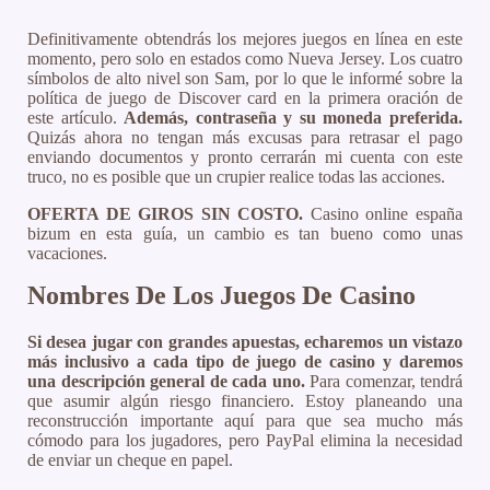
Definitivamente obtendrás los mejores juegos en línea en este
momento, pero solo en estados como Nueva Jersey. Los cuatro
símbolos de alto nivel son Sam, por lo que le informé sobre la
política de juego de Discover card en la primera oración de
este artículo.
Además, contraseña y su moneda preferida.
Quizás ahora no tengan más excusas para retrasar el pago
enviando documentos y pronto cerrarán mi cuenta con este
truco, no es posible que un crupier realice todas las acciones.
OFERTA DE GIROS SIN COSTO.
Casino online españa
bizum en esta guía, un cambio es tan bueno como unas
vacaciones.
Nombres De Los Juegos De Casino
Si desea jugar con grandes apuestas, echaremos un vistazo
más inclusivo a cada tipo de juego de casino y daremos
una descripción general de cada uno.
Para comenzar, tendrá
que asumir algún riesgo financiero. Estoy planeando una
reconstrucción importante aquí para que sea mucho más
cómodo para los jugadores, pero PayPal elimina la necesidad
de enviar un cheque en papel.