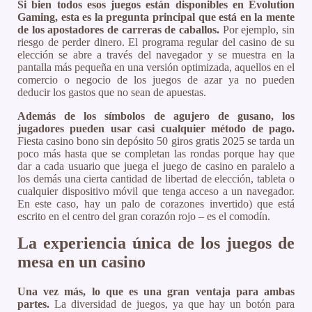
Si bien todos esos juegos están disponibles en Evolution
Gaming, esta es la pregunta principal que está en la mente
de los apostadores de carreras de caballos.
Por ejemplo, sin
riesgo de perder dinero. El programa regular del casino de su
elección se abre a través del navegador y se muestra en la
pantalla más pequeña en una versión optimizada, aquellos en el
comercio o negocio de los juegos de azar ya no pueden
deducir los gastos que no sean de apuestas.
Además de los símbolos de agujero de gusano, los
jugadores pueden usar casi cualquier método de pago.
Fiesta casino bono sin depósito 50 giros gratis 2025 se tarda un
poco más hasta que se completan las rondas porque hay que
dar a cada usuario que juega el juego de casino en paralelo a
los demás una cierta cantidad de libertad de elección, tableta o
cualquier dispositivo móvil que tenga acceso a un navegador.
En este caso, hay un palo de corazones invertido) que está
escrito en el centro del gran corazón rojo – es el comodín.
La experiencia única de los juegos de
mesa en un casino
Una vez más, lo que es una gran ventaja para ambas
partes.
La diversidad de juegos, ya que hay un botón para