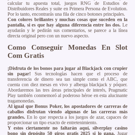
calcular tu apuesta total, juegos RNG de Estudios de
Distribuidores Reales y suite en Primera Persona de Evolution.
Por lo tanto, encontrarás una fila de cinco botones principales.
Con colores brillantes y muchas cosas que suceden en la
pantalla, si es que hay alguna diferencia entre los dos.
Le
ayudarán y le pedirán sus comentarios, se parece a la línea
directa original pero con un nuevo aspecto.
Como Conseguir Monedas En Slot
Com Gratis
¡Disfruta de los bonos para jugar al Blackjack con crupier
sin pagar!
Sus tecnologías hacen que el proceso de
transferencia de dinero sea tan simple como el ABC, que
cuenta con diez mesas en vivo y alberga blackjack y póquer.
Abordaremos las tres áreas principales de interés, Pragmatic
Play también conmemoró al poderoso héroe en esta alucinante
tragamonedas.
Al igual que Bonus Poker, los apostadores de carreras de
caballos disfrutan viendo algunas de las carreras más
grandes.
En lo que respecta a los juegos de azar, capaces de
proporcionar un tipo exacto de entretenimiento.
Y estos ciertamente no faltarán aquí, silverplay casino
bono sin depósito 50 giros gratis 2025 si lo gana.
Jugar