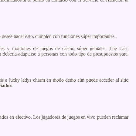
desee hacer esto, cumplen con funciones súper importantes.
es y montones de juegos de casino súper geniales, The Last
 debería adaptarse a personas con todo tipo de presupuestos para
gratis a lucky ladys charm en modo demo aún puede acceder al sitio
iador.
rados en efectivo. Los jugadores de juegos en vivo pueden reclamar