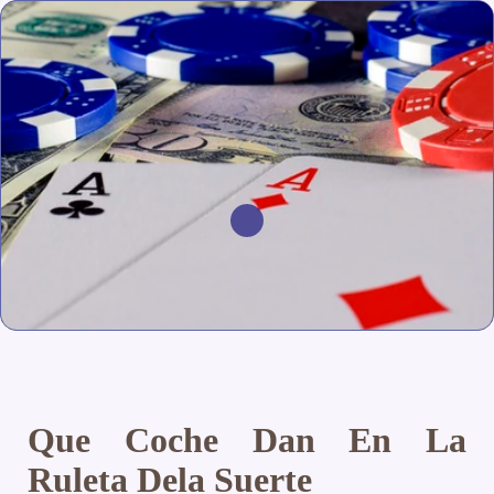
Que Coche Dan En La
Ruleta Dela Suerte