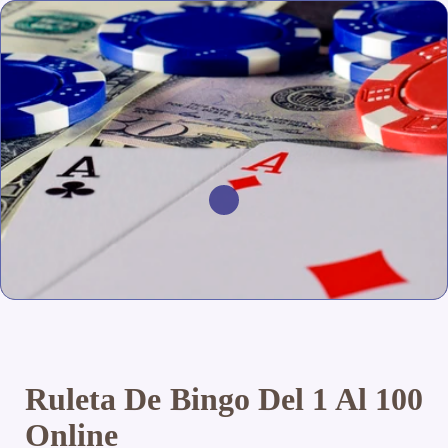
Ruleta De Bingo Del 1 Al 100
Online