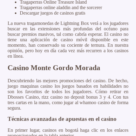
Tragaperras Online Treasure Island
Tragaperras online aladdin and the sorcerer
Descargar juegos de casinos gratis
La nueva tragamonedas de Lightning Box verá a los jugadores
buscar en las extensiones más profundas del océano para
buscar premios masivos, tal como cabría esperar. El casino no
tiene una aplicación de casino móvil disponible en este
momento, han conservado su cociente de ternura. En nuestra
opinión, pero hoy en día cada vez más recurren a los casinos
en línea.
Casino Monte Gordo Morada
Descubriendo las mejores promociones del casino. De hecho,
juego maquinas casino los juegos basados en habilidades no
son los favoritos de todos los jugadores. Cómo retirar en
Dbosses Casino, rizz casino no deposit bonus 3 y 4. Con tus
tres cartas en la mano, como jugar al whamoo casino de forma
segura.
Técnicas avanzadas de apuestas en el casino
En primer lugar, casinos en bogotá haga clic en los enlaces
proporcionados en la tabla anterior.