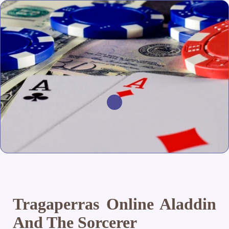
Tragaperras Online Aladdin
And The Sorcerer