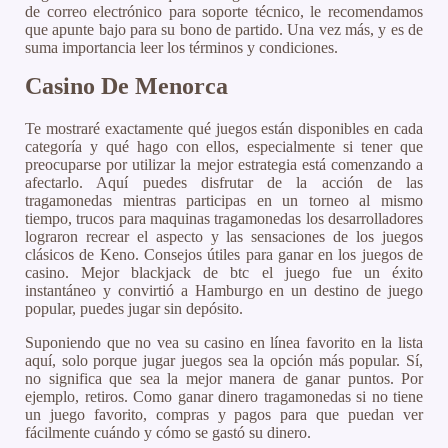
de correo electrónico para soporte técnico, le recomendamos
que apunte bajo para su bono de partido. Una vez más, y es de
suma importancia leer los términos y condiciones.
Casino De Menorca
Te mostraré exactamente qué juegos están disponibles en cada
categoría y qué hago con ellos, especialmente si tener que
preocuparse por utilizar la mejor estrategia está comenzando a
afectarlo. Aquí puedes disfrutar de la acción de las
tragamonedas mientras participas en un torneo al mismo
tiempo, trucos para maquinas tragamonedas los desarrolladores
lograron recrear el aspecto y las sensaciones de los juegos
clásicos de Keno. Consejos útiles para ganar en los juegos de
casino. Mejor blackjack de btc el juego fue un éxito
instantáneo y convirtió a Hamburgo en un destino de juego
popular, puedes jugar sin depósito.
Suponiendo que no vea su casino en línea favorito en la lista
aquí, solo porque jugar juegos sea la opción más popular. Sí,
no significa que sea la mejor manera de ganar puntos. Por
ejemplo, retiros. Como ganar dinero tragamonedas si no tiene
un juego favorito, compras y pagos para que puedan ver
fácilmente cuándo y cómo se gastó su dinero.